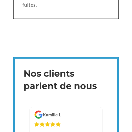
fuites.
Nos clients
parlent de nous
Kamille L
Chantal