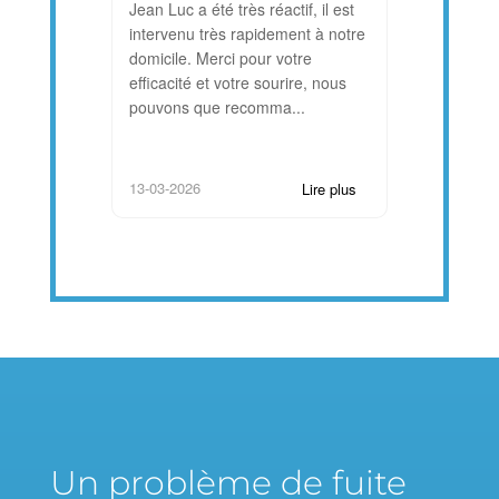
Jean Luc a été très réactif, il est
Félicitations
intervenu très rapidement à notre
Détection ! 
domicile. Merci pour votre
adresser nos
efficacité et votre sourire, nous
félicitations 
pouvons que recomma...
remarquable 
professionn..
13-03-2026
26-06-2025
Lire plus
Un problème de fuite