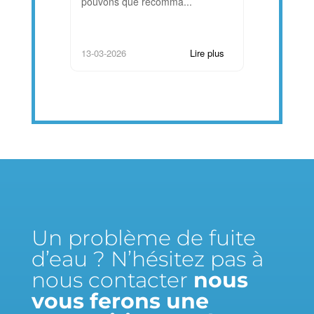
pouvons que recomma...
remarquable 
professionn..
13-03-2026
26-06-2025
Lire plus
Un problème de fuite
d’eau ? N’hésitez pas à
nous contacter
nous
vous ferons une