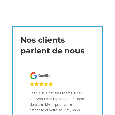
Nos clients
parlent de nous
Kamille L
Chantal
Jean Luc a été très réactif, il est
Félicitations
intervenu très rapidement à notre
Détection ! 
domicile. Merci pour votre
adresser nos
efficacité et votre sourire, nous
félicitations 